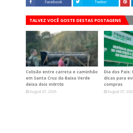
Facebook
Twitter
TALVEZ VOCÊ GOSTE DESTAS POSTAGENS
Colisão entre carreta e caminhão
Dia dos Pais:
em Santa Cruz da Baixa Verde
dicas para e
deixa dois m0rt0s
compras
August 07, 2026
August 07, 202