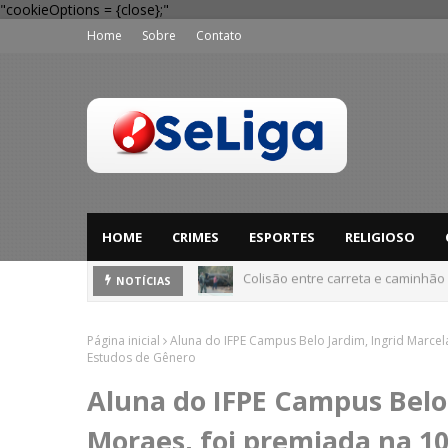
"cookieOptions = {close};"
Home
Sobre
Contato
HOME
CRIMES
ESPORTES
RELIGIOSO
Colisão entre carreta e caminhão
Dia dos Pais: Procon Caruaru dá 
NOTÍCIAS
Página inicial
Aluna do IFPE Campus Belo Jardim, Ingrid Marce
Estudos de Gênero
Aluna do IFPE Campus Belo 
Moraes, foi premiada na 1