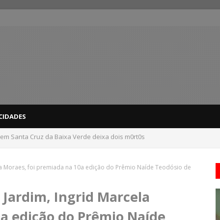
CIDADES
 em Santa Cruz da Baixa Verde deixa dois m0rt0s
dicas para evitar problemas nas compras
la Moraes, foi premiada na 10a edição do Prêmio Naíde Teodósio de
Jardim, Ingrid Marcela
0a edição do Prêmio Naíde