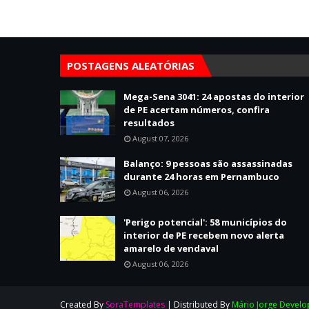
POSTAGENS ALEATÓRIAS
Mega-Sena 3041: 24 apostas do interior
de PE acertam números, confira
resultados
August 07, 2026
Balanço: 9 pessoas são assassinadas
durante 24 horas em Pernambuco
August 06, 2026
'Perigo potencial': 58 municípios do
interior de PE recebem novo alerta
amarelo de vendaval
August 06, 2026
Created By
SoraTemplates
| Distributed By
Mário Jorge Develo