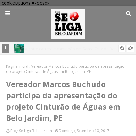
"cookieOptions = {close};"
 Verde
Dia dos Pais: Procon Caruaru dá dicas para evitar problemas nas
Página inicial
compras
Vereador Marcos Buchudo participa da apresentação
do projeto Cinturão de Águas em Belo Jardim, PE
Vereador Marcos Buchudo
participa da apresentação do
projeto Cinturão de Águas em
Belo Jardim, PE
Blog Se Liga Belo Jardim
Domingo, Setembro 10, 2017