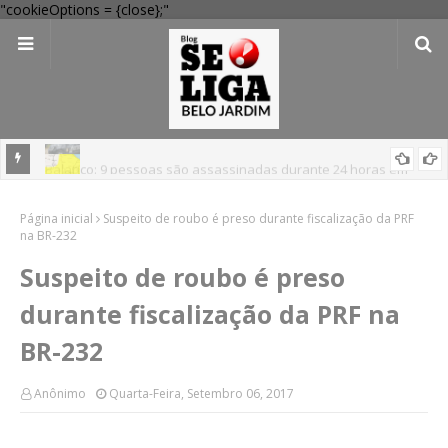
"cookieOptions = {close};"
Balanço: 9 pessoas são assassinadas durante 24 horas em
Pernambuco
'Perigo potencial': 58 municípios do interior de PE recebem novo
Página inicial
Suspeito de roubo é preso durante fiscalização da PRF
alerta amarelo de vendaval
na BR-232
Suspeito de roubo é preso
durante fiscalização da PRF na
BR-232
Anônimo
Quarta-Feira, Setembro 06, 2017