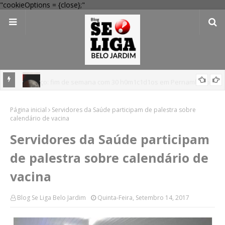
"cookieOptions = {close};"
uco;
Eclipse lunar poderá ser visto no interior de PE; veja pontos com
Página inicial
vista privilegiada
Servidores da Saúde participam de palestra sobre
calendário de vacina
Servidores da Saúde participam
de palestra sobre calendário de
vacina
Blog Se Liga Belo Jardim
Quinta-Feira, Setembro 14, 2017