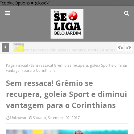
"cookieOptions = {close};"
Balanço: 9 pessoas são assassinadas durante 24 horas em
Pernambuco
'Perigo potencial': 58 municípios do interior de PE recebem novo
Página inicial
alerta amarelo de vendaval
Sem ressaca! Grêmio se recupera, goleia Sport e diminui
vantagem para o Corinthians
Sem ressaca! Grêmio se
recupera, goleia Sport e diminui
vantagem para o Corinthians
Unknown
Sábado, Setembro 02, 2017