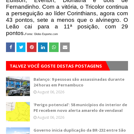
Edílson, Everton, Dionathã e dois de
Fernandinho. Com a vitória, o Tricolor continua
a perseguição ao líder Corinthians, agora com
43 pontos, sete a menos que o alvinegro. O
Leão cai para a 11ª posição, com 29
pontos.
Fonte: Globo Esporte.com
TALVEZ VOCÊ GOSTE DESTAS POSTAGENS
Balanço: 9 pessoas são assassinadas durante
24 horas em Pernambuco
August 06, 2026
'Perigo potencial': 58 municípios do interior de
PE recebem novo alerta amarelo de vendaval
August 06, 2026
Governo inicia duplicação da BR-232 entre São