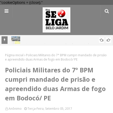
"cookieOptions = {close};"
Balanço: 9 pessoas são assassinadas durante 24 horas em
Pernambuco
'Perigo potencial': 58 municípios do interior de PE recebem novo
Página inicial
Policiais Militares do 7° BPM cumpri mandado de prisão
alerta amarelo de vendaval
e apreendido duas Armas de fogo em Bodocó/ PE
Policiais Militares do 7° BPM
cumpri mandado de prisão e
apreendido duas Armas de fogo
em Bodocó/ PE
Anônimo
Terça-Feira, Setembro 05, 2017