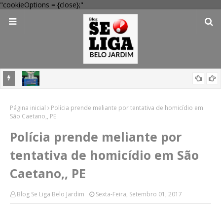
"cookieOptions = {close};"
mas nas
Mega-Sena 3041: 24 apostas do interior de PE acertam números,
Página inicial
confira resultados
Polícia prende meliante por tentativa de homicídio em
São Caetano,, PE
Polícia prende meliante por
tentativa de homicídio em São
Caetano,, PE
Blog Se Liga Belo Jardim
Sexta-Feira, Setembro 01, 2017