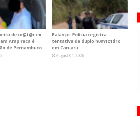
peito de m@t@r ex-
Balanço: Polícia registra
em Arapiraca é
tentativa de duplo h0m1c1d1o
tão de Pernambuco
em Caruaru
6
August 04, 2026