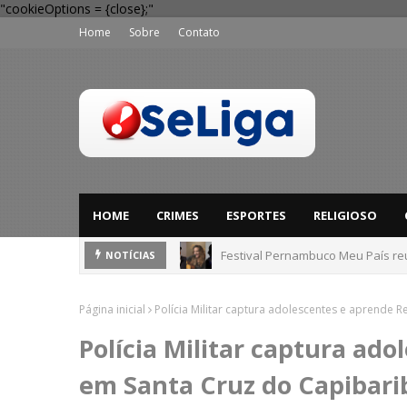
"cookieOptions = {close};"
Home
Sobre
Contato
HOME
CRIMES
ESPORTES
RELIGIOSO
Festival Pernambuco Meu País reú
Corpo de jovem que desapareceu 
NOTÍCIAS
Página inicial
Polícia Militar captura adolescentes e aprende 
Polícia Militar captura ad
em Santa Cruz do Capibari