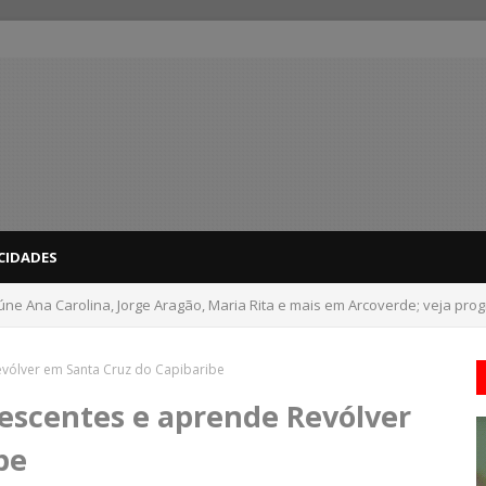
CIDADES
ne Ana Carolina, Jorge Aragão, Maria Rita e mais em Arcoverde; veja pr
em rio é encontrado após dois dias de buscas em Cortês
Revólver em Santa Cruz do Capibaribe
olescentes e aprende Revólver
be