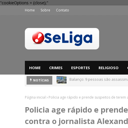
"cookieOptions = {close};"
Home
Sobre
Contato
HOME
CRIMES
ESPORTES
RELIGIOSO
'Perigo potencial': 58 municípios
NOTÍCIAS
Página inicial
Policia age rápido e prende suspeitos de terem a
Policia age rápido e prend
contra o jornalista Alexan