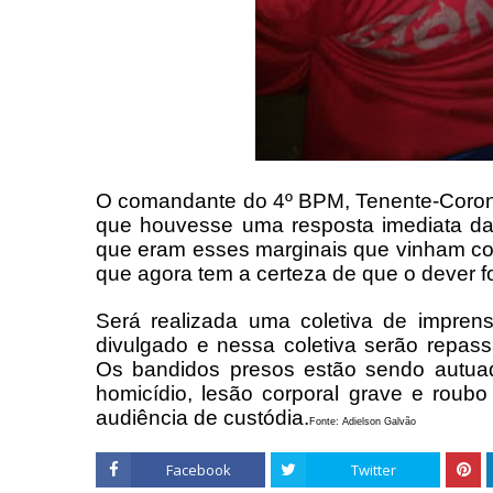
O comandante do 4º BPM, Tenente-Corone
que houvesse uma resposta imediata da p
que eram esses marginais que vinham com
que agora tem a certeza de que o dever f
Será realizada uma coletiva de imprens
divulgado e nessa coletiva serão repas
Os bandidos presos estão sendo autuad
homicídio, lesão corporal grave e roub
audiência de custódia.
Fonte: Adielson Galvão
Facebook
Twitter