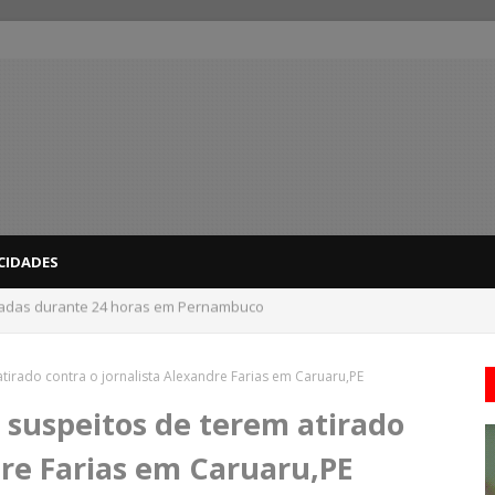
CIDADES
 do interior de PE recebem novo alerta amarelo de vendaval
tirado contra o jornalista Alexandre Farias em Caruaru,PE
e suspeitos de terem atirado
dre Farias em Caruaru,PE