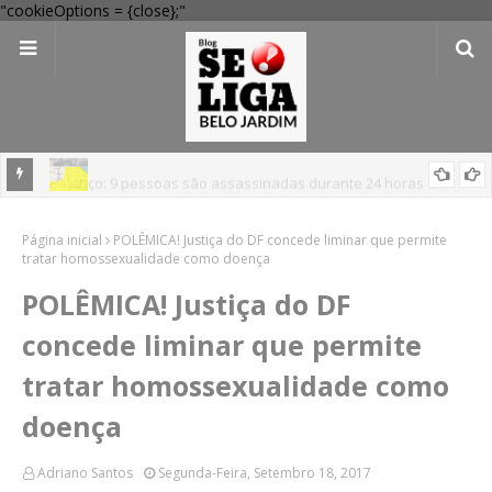
"cookieOptions = {close};"
em
'Perigo potencial': 58 municípios do interior de PE recebem novo
Página inicial
alerta amarelo de vendaval
POLÊMICA! Justiça do DF concede liminar que permite
tratar homossexualidade como doença
POLÊMICA! Justiça do DF
concede liminar que permite
tratar homossexualidade como
doença
Adriano Santos
Segunda-Feira, Setembro 18, 2017