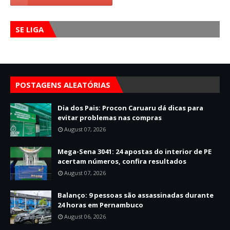
SE LIGA
POSTAGENS ALEATÓRIAS
Dia dos Pais: Procon Caruaru dá dicas para
evitar problemas nas compras
August 07, 2026
Mega-Sena 3041: 24 apostas do interior de PE
acertam números, confira resultados
August 07, 2026
Balanço: 9 pessoas são assassinadas durante
24 horas em Pernambuco
August 06, 2026