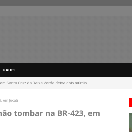
CIDADES
 em Santa Cruz da Baixa Verde deixa dois m0rt0s
dicas para evitar problemas nas compras
 em Jucati
ão tombar na BR-423, em