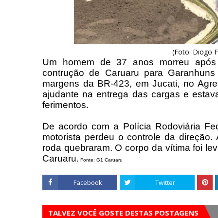
(Foto: Diogo 
Um homem de 37 anos morreu após u
contrução de Caruaru para Garanhuns 
margens da BR-423, em Jucati, no Agre
ajudante na entrega das cargas e estav
ferimentos.
De acordo com a Polícia Rodoviária Fede
motorista perdeu o controle da direção
roda quebraram.
O corpo da vítima foi le
Caruaru.
Fonte: G1 Caruaru
Facebook
Twitter
TALVEZ VOCÊ GOSTE DESTAS POSTAGENS