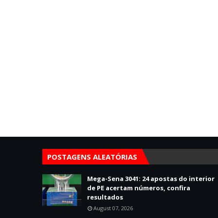
POSTAGENS ALEATÓRIAS
Mega-Sena 3041: 24 apostas do interior
de PE acertam números, confira
resultados
August 07, 2026