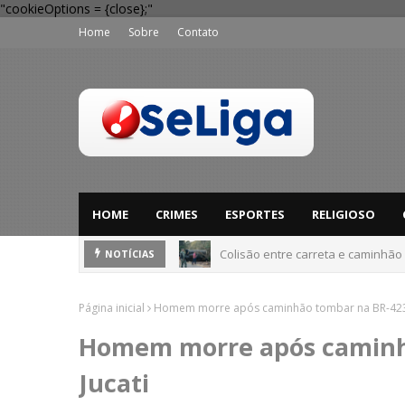
"cookieOptions = {close};"
Home
Sobre
Contato
HOME
CRIMES
ESPORTES
RELIGIOSO
Colisão entre carreta e caminhão
Dia dos Pais: Procon Caruaru dá 
NOTÍCIAS
Página inicial
Homem morre após caminhão tombar na BR-423,
Homem morre após caminh
Jucati