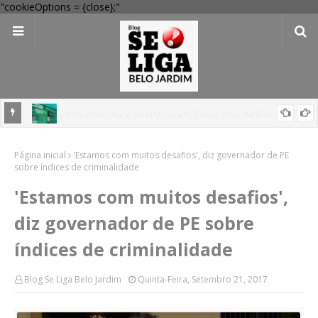
"cookieOptions = {close};"
 Verde
Dia dos Pais: Procon Caruaru dá dicas para evitar problemas nas
Página inicial
compras
'Estamos com muitos desafios', diz governador de PE
sobre índices de criminalidade
'Estamos com muitos desafios',
diz governador de PE sobre
índices de criminalidade
Blog Se Liga Belo Jardim
Quinta-Feira, Setembro 21, 2017