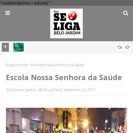
"cookieOptions = {close};"
Dia dos Pais: Procon Caruaru dá dicas para evitar problemas nas
compras
Mega-Sena 3041: 24 apostas do interior de PE acertam números,
Página inicial
Escola Nossa Senhora da Saúde
confira resultados
Escola Nossa Senhora da Saúde
Adriano Santos
Terça-Feira, Setembro 12, 2017