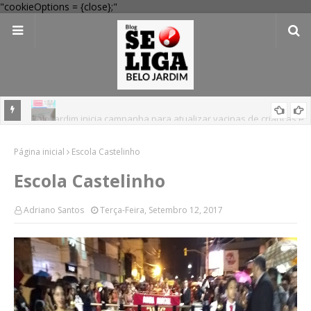
"cookieOptions = {close};"
anças e
Posse de c0c@ín@ em Belo Jardim: homem é levado à delegacia
Página inicial
após abordagem na Feira Livre
Escola Castelinho
Escola Castelinho
Adriano Santos
Terça-Feira, Setembro 12, 2017