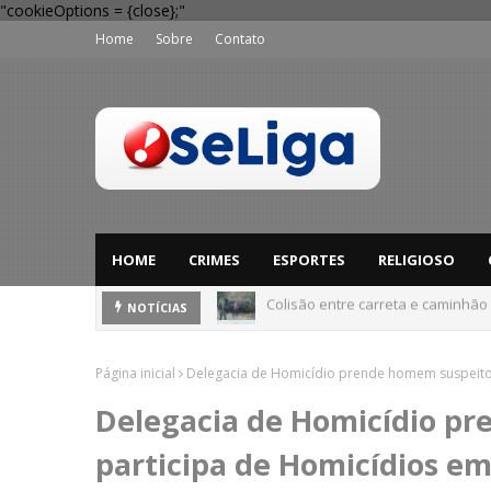
"cookieOptions = {close};"
Home
Sobre
Contato
HOME
CRIMES
ESPORTES
RELIGIOSO
Colisão entre carreta e caminhão
Dia dos Pais: Procon Caruaru dá 
NOTÍCIAS
Página inicial
Delegacia de Homicídio prende homem suspeito 
Delegacia de Homicídio p
participa de Homicídios e