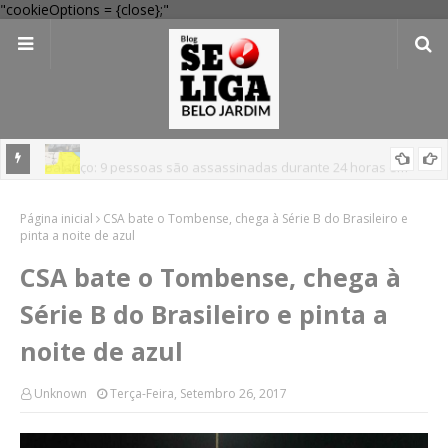
"cookieOptions = {close};"
Balanço: 9 pessoas são assassinadas durante 24 horas em
Pernambuco
'Perigo potencial': 58 municípios do interior de PE recebem novo
Página inicial
CSA bate o Tombense, chega à Série B do Brasileiro e
alerta amarelo de vendaval
pinta a noite de azul
CSA bate o Tombense, chega à
Série B do Brasileiro e pinta a
noite de azul
Unknown
Terça-Feira, Setembro 26, 2017