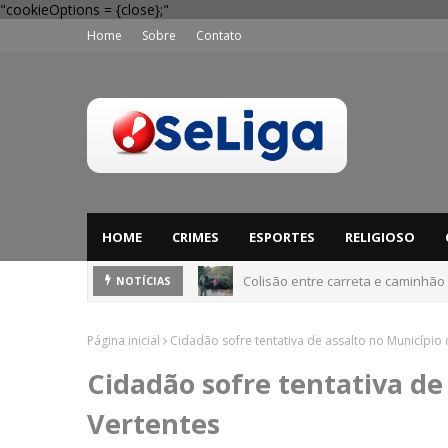
"cookieOptions = {close};"
Home
Sobre
Contato
HOME
CRIMES
ESPORTES
RELIGIOSO
Colisão entre carreta e caminhão
NOTÍCIAS
Dia dos Pais: Procon Caruaru dá 
Página inicial
Cidadão sofre tentativa de assalto no Município 
Cidadão sofre tentativa de
Vertentes