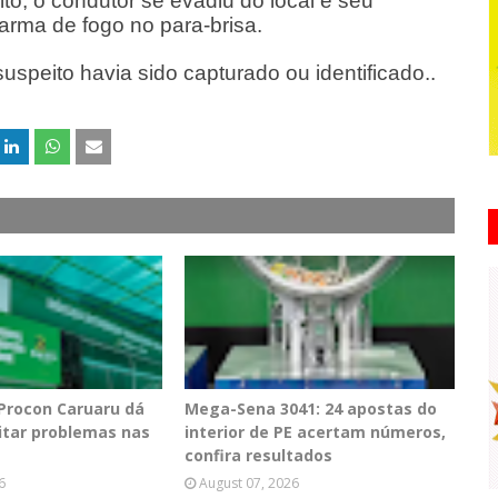
to, o condutor se evadiu do local e seu
arma de fogo no para-brisa.
speito havia sido capturado ou identificado..
 Procon Caruaru dá
Mega-Sena 3041: 24 apostas do
vitar problemas nas
interior de PE acertam números,
confira resultados
6
August 07, 2026