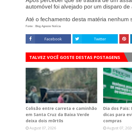
Após perceber que se tratava de um assal
automóvel foi alvejado por um disparo de 
Até o fechamento desta matéria nenhum su
Fonte : Blog Agreste Notícia
Facebook
Twitter
TALVEZ VOCÊ GOSTE DESTAS POSTAGENS
Colisão entre carreta e caminhão
Dia dos Pais:
em Santa Cruz da Baixa Verde
dicas para e
deixa dois m0rt0s
compras
August 07, 2026
August 07, 202