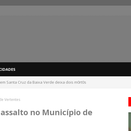
CIDADES
 em Santa Cruz da Baixa Verde deixa dois m0rt0s
dicas para evitar problemas nas compras
de Vertentes
 assalto no Município de