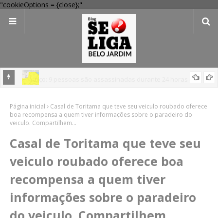
"cookieOptions = {close};"
em
'Perigo potencial': 58 municípios do interior de PE recebem novo
Página inicial
alerta amarelo de vendaval
Casal de Toritama que teve seu veiculo roubado oferece
boa recompensa a quem tiver informações sobre o paradeiro do
veiculo. Compartilhem...
Casal de Toritama que teve seu
veiculo roubado oferece boa
recompensa a quem tiver
informações sobre o paradeiro
do veiculo. Compartilhem...