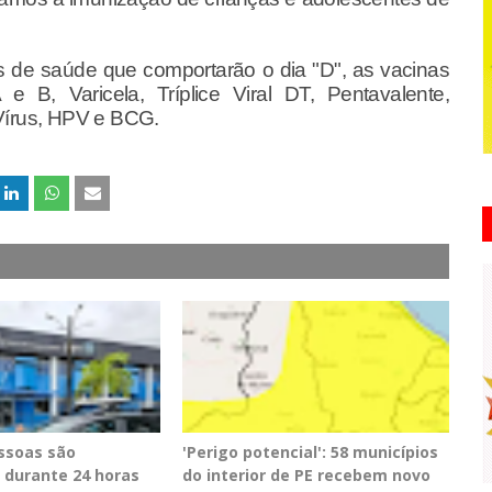
de saúde que comportarão o dia "D", as vacinas
e B, Varicela, Tríplice Viral DT, Pentavalente,
Vírus, HPV e BCG.
essoas são
'Perigo potencial': 58 municípios
 durante 24 horas
do interior de PE recebem novo