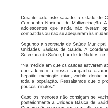
Durante todo este sábado, a cidade de C
Campanha Nacional de Multivacinação. A
adolescentes que ainda não tiveram op
combatidas ou não se adequaram às mudança
Segundo a secretaria de Saúde Municipal, 
Unidades Básicas de Saúde. A coordena
Secretaria de Saúde, Lucicleide Naildes, res
"Na medida em que os cartões estiverem atu
que aderirem à nossa campanha estarão
hepatite, meningite, raiva, varíola, dentre
toda a população. Ressaltamos que o pr
poucos minutos."
Caso os menores não consigam se vacinar
posteriormente à Unidade Básica de Saú
Caruaru não possui vacinas em falta e real