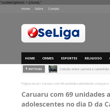
"cookieOptions = {close};"
Home
Sobre
Contato
HOME
CRIMES
ESPORTES
RELIGIOSO
Colisão entre carreta e caminhão
Dia dos Pais: Procon Caruaru dá 
NOTÍCIAS
Página inicial
Caruaru com 69 unidades atendendo crianças e 
Caruaru com 69 unidades a
adolescentes no dia D da 