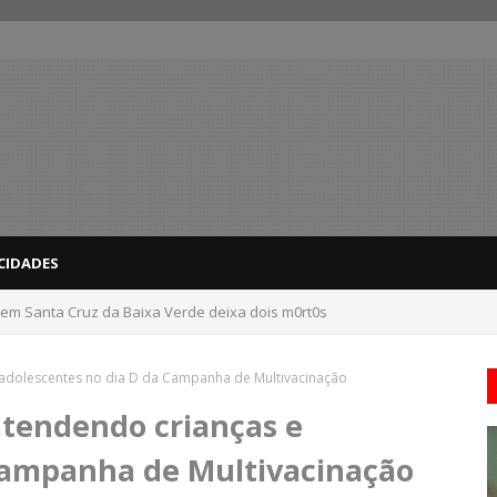
CIDADES
 em Santa Cruz da Baixa Verde deixa dois m0rt0s
dicas para evitar problemas nas compras
adolescentes no dia D da Campanha de Multivacinação
tendendo crianças e
Campanha de Multivacinação