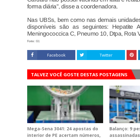
forma diária", disse a coordenadora.
Nas UBSs, bem como nas demais unidades 
disponíveis são as seguintes: Hepatite A 
Meningococcica C, Pneumo 10, Dtpa, Rota 
Fonte : G1
Facebook
Twitter
TALVEZ VOCÊ GOSTE DESTAS POSTAGENS
Mega-Sena 3041: 24 apostas do
Balanço: 9 p
interior de PE acertam números,
assassinadas