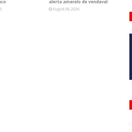
uco
alerta amarelo de vendaval
6
August 06, 2026