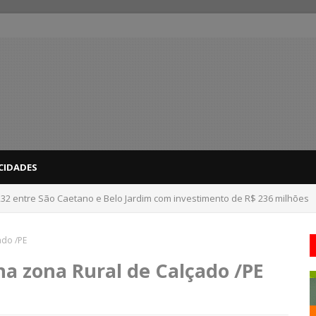
CIDADES
232 entre São Caetano e Belo Jardim com investimento de R$ 236 milhões
ado /PE
a zona Rural de Calçado /PE