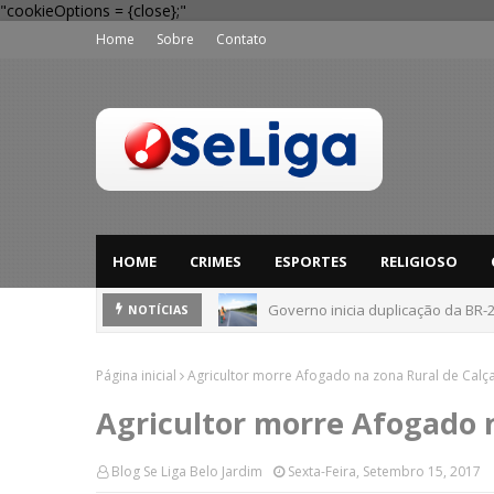
"cookieOptions = {close};"
Home
Sobre
Contato
HOME
CRIMES
ESPORTES
RELIGIOSO
Governo inicia duplicação da BR-
NOTÍCIAS
Página inicial
Agricultor morre Afogado na zona Rural de Calç
Agricultor morre Afogado n
Blog Se Liga Belo Jardim
Sexta-Feira, Setembro 15, 2017