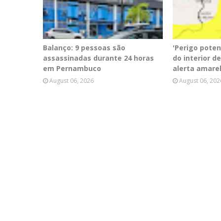
Balanço: 9 pessoas são
'Perigo poten
assassinadas durante 24 horas
do interior 
em Pernambuco
alerta amare
August 06, 2026
August 06, 202