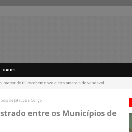
CIDADES
 do interior de PE recebem novo alerta amarelo de vendaval
cípios de Jataúba e Congo
istrado entre os Municípios de