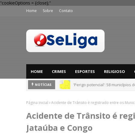
"cookieOptions = {close};"
Home
Sobre
Contato
HOME
CRIMES
ESPORTES
RELIGIOSO
'Perigo potencial': 58 municípios
NOTÍCIAS
Página inicial
Acidente de Trânsito é registrado entre os Muni
Acidente de Trânsito é reg
Jataúba e Congo