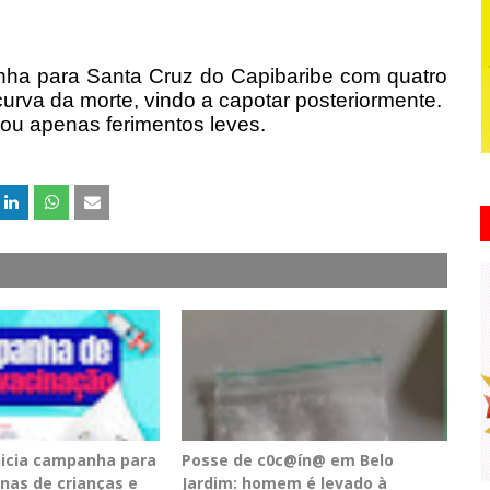
inha para Santa Cruz do Capibaribe com quatro
rva da morte, vindo a capotar posteriormente.
trou apenas ferimentos leves.
inicia campanha para
Posse de c0c@ín@ em Belo
inas de crianças e
Jardim: homem é levado à