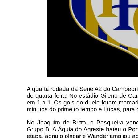
A quarta rodada da Série A2 do Campeo
de quarta feira. No estádio Gileno de Ca
em 1 a 1. Os gols do duelo foram marca
minutos do primeiro tempo e Lucas, para os
No Joaquim de Britto, o Pesqueira ven
Grupo B. A Águia do Agreste bateu o Port
etapa, abriu o placar e Wander ampliou 