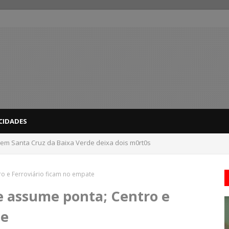
CIDADES
 em Santa Cruz da Baixa Verde deixa dois m0rt0s
dicas para evitar problemas nas compras
ro e Ferroviário ficam no empate
e assume ponta; Centro e
te