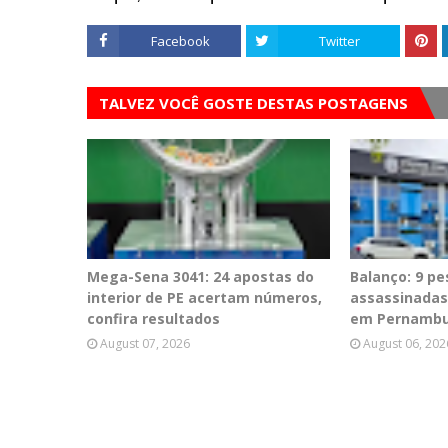
Facebook
Twitter
TALVEZ VOCÊ GOSTE DESTAS POSTAGENS
Mega-Sena 3041: 24 apostas do
Balanço: 9 p
interior de PE acertam números,
assassinadas
confira resultados
em Pernamb
August 07, 2026
August 06, 202