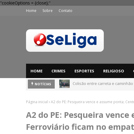
"cookieOptions = {close};"
Home
Sobre
Contato
HOME
CRIMES
ESPORTES
RELIGIOSO
Colisão entre carreta e caminhão
Dia dos Pais: Procon Caruaru dá 
NOTÍCIAS
Página inicial
A2 do PE: Pesqueira vence e assume ponta; Cent
A2 do PE: Pesqueira vence 
Ferroviário ficam no empa