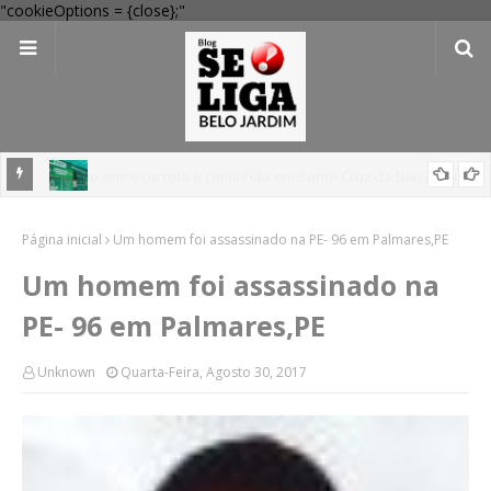
"cookieOptions = {close};"
 Verde
Dia dos Pais: Procon Caruaru dá dicas para evitar problemas nas
Página inicial
compras
Um homem foi assassinado na PE- 96 em Palmares,PE
Um homem foi assassinado na
PE- 96 em Palmares,PE
Unknown
Quarta-Feira, Agosto 30, 2017