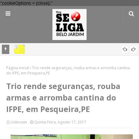
"cookieOptions = {close};"
em
'Perigo potencial': 58 municípios do interior de PE recebem novo
Página inicial
alerta amarelo de vendaval
Trio rende seguranças, rouba armas e arromba cantina
do IFPE, em Pesqueira,PE
Trio rende seguranças, rouba
armas e arromba cantina do
IFPE, em Pesqueira,PE
Unknown
Quinta-Feira, Agosto 17, 2017