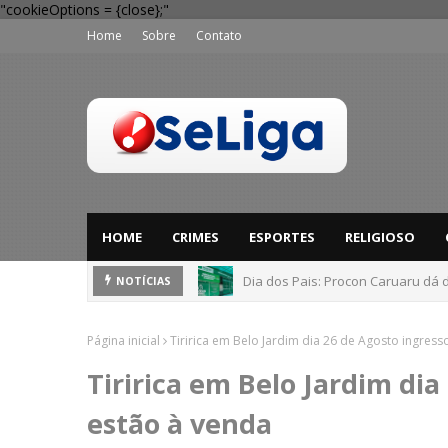
"cookieOptions = {close};"
Home
Sobre
Contato
HOME
CRIMES
ESPORTES
RELIGIOSO
Dia dos Pais: Procon Caruaru dá 
NOTÍCIAS
Página inicial
Tiririca em Belo Jardim dia 26 de Agosto ingress
Tiririca em Belo Jardim dia
estão à venda