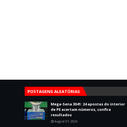
POSTAGENS ALEATÓRIAS
Mega-Sena 3041: 24 apostas do interior
de PE acertam números, confira
resultados
August 07, 2026