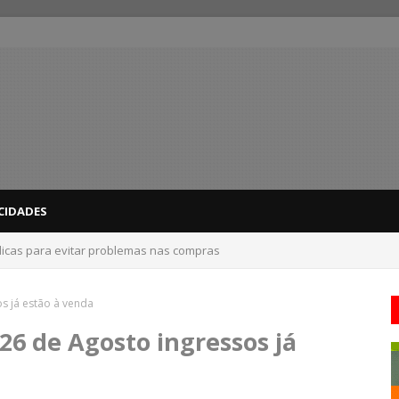
CIDADES
dicas para evitar problemas nas compras
os já estão à venda
 26 de Agosto ingressos já