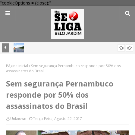
"cookieOptions = {close};"
m novo
Governo inicia duplicação da BR-232 entre São Caetano e Belo
Página inicial
Jardim com investimento de R$ 236 milhões
Sem segurança Pernambuco responde por 50% dos
assassinatos do Brasil
Sem segurança Pernambuco
responde por 50% dos
assassinatos do Brasil
Unknown
Terça-Feira, Agosto 22, 2017