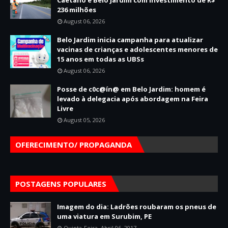
Caetano e Belo Jardim com investimento de R$
236 milhões
August 06, 2026
Belo Jardim inicia campanha para atualizar
vacinas de crianças e adolescentes menores de
15 anos em todas as UBSs
August 06, 2026
Posse de c0c@ín@ em Belo Jardim: homem é
levado à delegacia após abordagem na Feira
Livre
August 05, 2026
OFERECIMENTO/ PROPAGANDA
POSTAGENS POPULARES
Imagem do dia: Ladrões roubaram os pneus de
uma viatura em Surubim, PE
Quinta-Feira, Abril 06, 2017