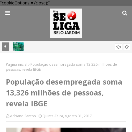
"cookieOptions = {close};"
 Verde
Dia dos Pais: Procon Caruaru dá dicas para evitar problemas nas
Página inicial
compras
População desempregada soma 13,326 milhões de
pessoas, revela IBGE
População desempregada soma
13,326 milhões de pessoas,
revela IBGE
Adriano Santos
Quinta-Feira, Agosto 31, 2017