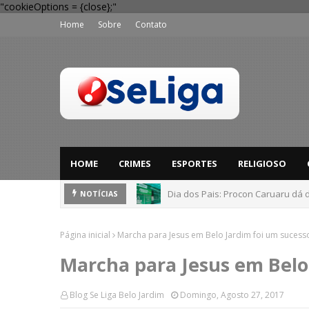
"cookieOptions = {close};"
Home
Sobre
Contato
HOME
CRIMES
ESPORTES
RELIGIOSO
Dia dos Pais: Procon Caruaru dá 
NOTÍCIAS
Mega-Sena 3041: 24 apostas do in
Página inicial
Marcha para Jesus em Belo Jardim foi um sucess
Marcha para Jesus em Belo
Blog Se Liga Belo Jardim
Domingo, Agosto 27, 2017