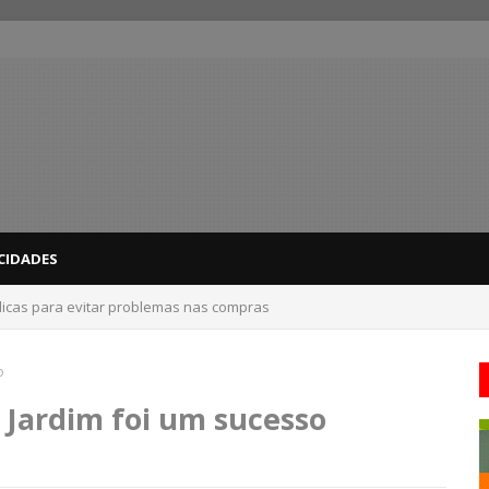
CIDADES
dicas para evitar problemas nas compras
terior de PE acertam números, confira resultados
o
 Jardim foi um sucesso