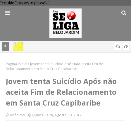
"cookieOptions = {close};"
em
'Perigo potencial': 58 municípios do interior de PE recebem novo
Página inicial
alerta amarelo de vendaval
Jovem tenta Suicídio Após não aceita Fim de
Relacionamento em Santa Cruz Capibaribe
Jovem tenta Suicídio Após não
aceita Fim de Relacionamento
em Santa Cruz Capibaribe
Anônimo
Quarta-Feira, Agosto 30, 2017