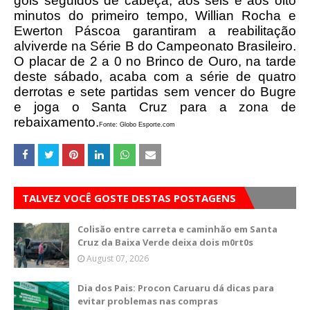
gols seguidos de cabeça, aos seis e aos oito
minutos do primeiro tempo, Willian Rocha e
Ewerton Páscoa garantiram a reabilitação
alviverde na Série B do Campeonato Brasileiro.
O placar de 2 a 0 no Brinco de Ouro, na tarde
deste sábado, acaba com a série de quatro
derrotas e sete partidas sem vencer do Bugre
e joga o Santa Cruz para a zona de
rebaixamento.
Fonte: Globo Esporte.com
TALVEZ VOCÊ GOSTE DESTAS POSTAGENS
Colisão entre carreta e caminhão em Santa
Cruz da Baixa Verde deixa dois m0rt0s
August 07, 2026
Dia dos Pais: Procon Caruaru dá dicas para
evitar problemas nas compras