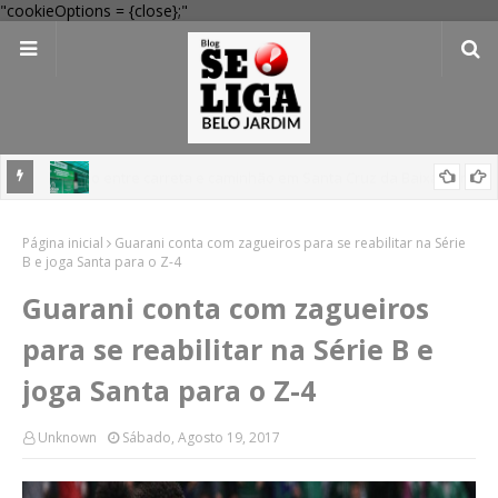
"cookieOptions = {close};"
 Verde
Dia dos Pais: Procon Caruaru dá dicas para evitar problemas nas
Página inicial
compras
Guarani conta com zagueiros para se reabilitar na Série
B e joga Santa para o Z-4
Guarani conta com zagueiros
para se reabilitar na Série B e
joga Santa para o Z-4
Unknown
Sábado, Agosto 19, 2017