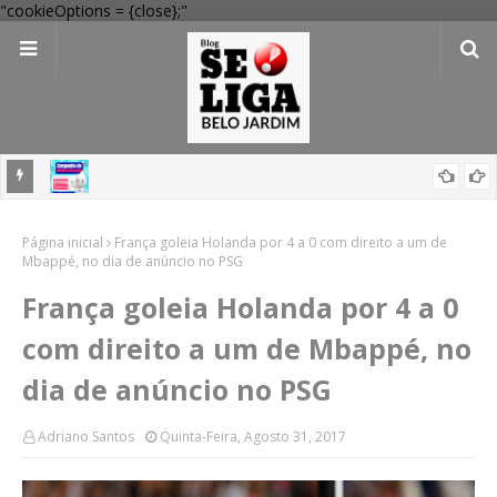
"cookieOptions = {close};"
 Belo
Belo Jardim inicia campanha para atualizar vacinas de crianças e
Página inicial
adolescentes menores de 15 anos em todas as UBSs
França goleia Holanda por 4 a 0 com direito a um de
Mbappé, no dia de anúncio no PSG
França goleia Holanda por 4 a 0
com direito a um de Mbappé, no
dia de anúncio no PSG
Adriano Santos
Quinta-Feira, Agosto 31, 2017