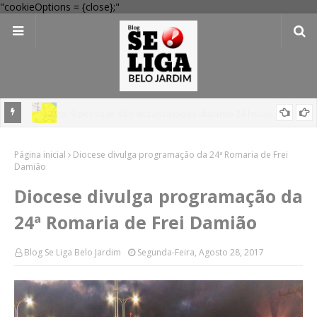
"cookieOptions = {close};"
em
'Perigo potencial': 58 municípios do interior de PE recebem novo
Página inicial
alerta amarelo de vendaval
Diocese divulga programação da 24ª Romaria de Frei
Damião
Diocese divulga programação da
24ª Romaria de Frei Damião
Blog Se Liga Belo Jardim
Segunda-Feira, Agosto 28, 2017