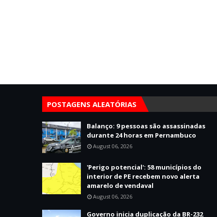
POSTAGENS ALEATÓRIAS
Balanço: 9 pessoas são assassinadas
durante 24 horas em Pernambuco
August 06, 2026
'Perigo potencial': 58 municípios do
interior de PE recebem novo alerta
amarelo de vendaval
August 06, 2026
Governo inicia duplicação da BR-232