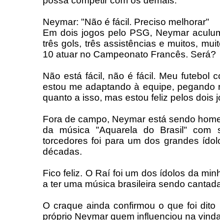
possa competir com os demais.
Neymar: "Não é fácil. Preciso melhorar"
Em dois jogos pelo PSG, Neymar aculum
três gols, três assistências e muitos, mui
10 atuar no Campeonato Francês. Será?
Não está fácil, não é fácil. Meu futebo
estou me adaptando à equipe, pegando ri
quanto a isso, mas estou feliz pelos dois 
Fora de campo, Neymar está sendo home
da música "Aquarela do Brasil" com 
torcedores foi para um dos grandes ídol
décadas.
Fico feliz. O Raí foi um dos ídolos da min
a ter uma música brasileira sendo cantad
O craque ainda confirmou o que foi dito
próprio Neymar quem influenciou na vinda 