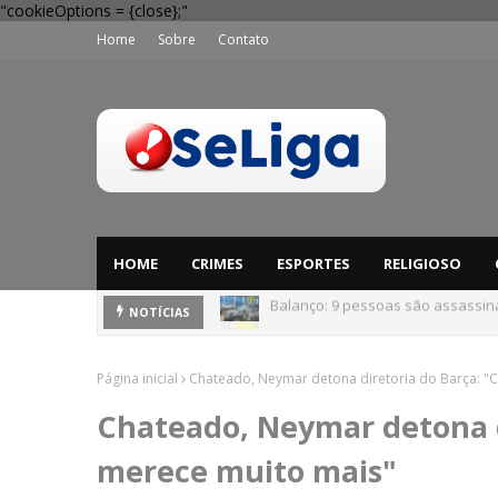
"cookieOptions = {close};"
Home
Sobre
Contato
HOME
CRIMES
ESPORTES
RELIGIOSO
'Perigo potencial': 58 municípios
NOTÍCIAS
Página inicial
Chateado, Neymar detona diretoria do Barça: "
Chateado, Neymar detona d
merece muito mais"