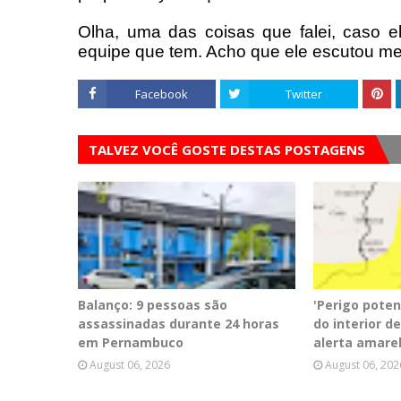
Olha, uma das coisas que falei, caso el
equipe que tem. Acho que ele escutou meu
Facebook
Twitter
TALVEZ VOCÊ GOSTE DESTAS POSTAGENS
Balanço: 9 pessoas são
'Perigo poten
assassinadas durante 24 horas
do interior 
em Pernambuco
alerta amare
August 06, 2026
August 06, 202