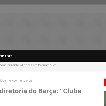
CIDADES
 do interior de PE recebem novo alerta amarelo de vendaval
Clube merece muito mais"
iretoria do Barça: "Clube