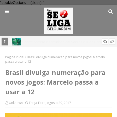
"cookieOptions = {close};"
 Verde
Dia dos Pais: Procon Caruaru dá dicas para evitar problemas nas
Página inicial
compras
Brasil divulga numeração para novos jogos: Marcelo
passa a usar a 12
Brasil divulga numeração para
novos jogos: Marcelo passa a
usar a 12
Unknown
Terça-Feira, Agosto 29, 2017