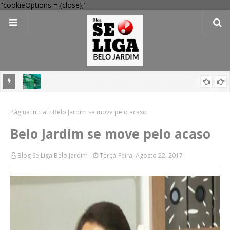
"cookieOptions = {close};"
 Verde
Dia dos Pais: Procon Caruaru dá dicas para evitar problemas nas
Página inicial
compras
Belo Jardim se move pelo acaso
Belo Jardim se move pelo acaso
Blog Se Liga Belo Jardim
Terça-Feira, Agosto 22, 2017