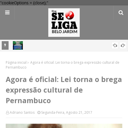
"cookieOptions = {close};"
Mega-Sena 3041: 24 apostas do interior de PE acertam números,
confira resultados
Balanço: 9 pessoas são assassinadas durante 24 horas em
Página inicial
Agora é oficial: Lei torna o brega expressão cultural de
Pernambuco
Pernambuco
Agora é oficial: Lei torna o brega
expressão cultural de
Pernambuco
Adriano Santos
Segunda-Feira, Agosto 21, 2017