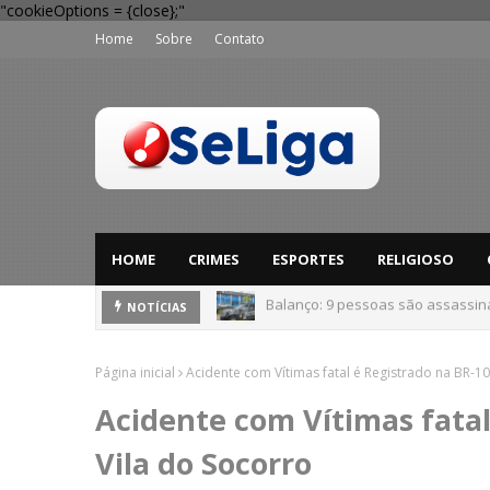
"cookieOptions = {close};"
Home
Sobre
Contato
HOME
CRIMES
ESPORTES
RELIGIOSO
Balanço: 9 pessoas são assassi
NOTÍCIAS
'Perigo potencial': 58 municípios
Página inicial
Acidente com Vítimas fatal é Registrado na BR-1
Acidente com Vítimas fatal
Vila do Socorro