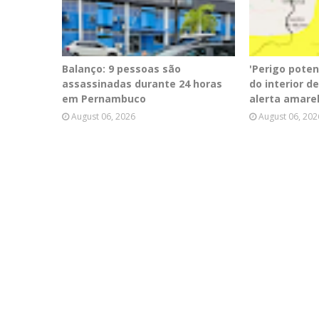
Balanço: 9 pessoas são
'Perigo poten
assassinadas durante 24 horas
do interior 
em Pernambuco
alerta amare
August 06, 2026
August 06, 202