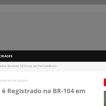
CIDADES
nadas durante 24 horas em Pernambuco
 do interior de PE recebem novo alerta amarelo de vendaval
04 em Vila do Socorro
 é Registrado na BR-104 em